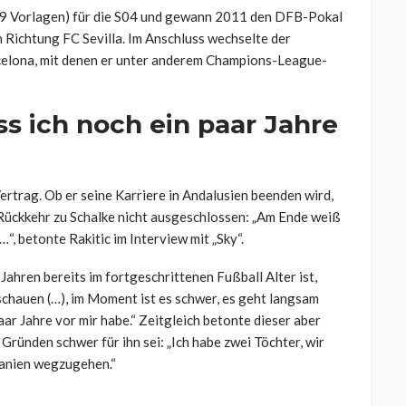
, 29 Vorlagen) für die S04 und gewann 2011 den DFB-Pokal
 Richtung FC Sevilla. Im Anschluss wechselte der
celona, mit denen er unter anderem Champions-League-
ss ich noch ein paar Jahre
Vertrag. Ob er seine Karriere in Andalusien beenden wird,
 Rückkehr zu Schalke nicht ausgeschlossen: „Am Ende weiß
, betonte Rakitic im Interview mit „Sky“.
hren bereits im fortgeschrittenen Fußball Alter ist,
 schauen (…), im Moment ist es schwer, es geht langsam
aar Jahre vor mir habe.“ Zeitgleich betonte dieser aber
 Gründen schwer für ihn sei: „Ich habe zwei Töchter, wir
panien wegzugehen.“