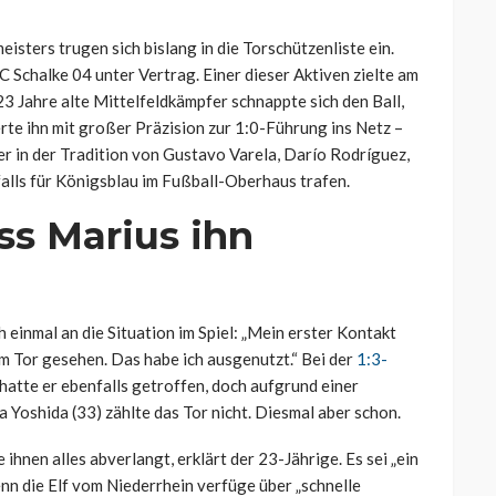
sters trugen sich bislang in die Torschützenliste ein.
C Schalke 04 unter Vertrag. Einer dieser Aktiven zielte am
 Jahre alte Mittelfeldkämpfer schnappte sich den Ball,
te ihn mit großer Präzision zur 1:0-Führung ins Netz –
 er in der Tradition von Gustavo Varela, Darío Rodríguez,
alls für Königsblau im Fußball-Oberhaus trafen.
ass Marius ihn
 einmal an die Situation im Spiel: „Mein erster Kontakt
m Tor gesehen. Das habe ich ausgenutzt.“ Bei der
1:3-
hatte er ebenfalls getroffen, doch aufgrund einer
Yoshida (33) zählte das Tor nicht. Diesmal aber schon.
nen alles abverlangt, erklärt der 23-Jährige. Es sei „ein
enn die Elf vom Niederrhein verfüge über „schnelle