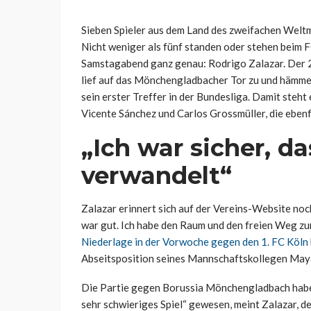
Sieben Spieler aus dem Land des zweifachen Weltmei
Nicht weniger als fünf standen oder stehen beim F
Samstagabend ganz genau: Rodrigo Zalazar. Der 23
lief auf das Mönchengladbacher Tor zu und hämmer
sein erster Treffer in der Bundesliga. Damit steht
Vicente Sánchez und Carlos Grossmüller, die ebenf
„Ich war sicher, d
verwandelt“
Zalazar erinnert sich auf der Vereins-Website noch
war gut. Ich habe den Raum und den freien Weg zu
Niederlage in der Vorwoche gegen den 1. FC Köln
Abseitsposition seines Mannschaftskollegen Maya 
Die Partie gegen Borussia Mönchengladbach habe ih
sehr schwieriges Spiel“ gewesen, meint Zalazar, d