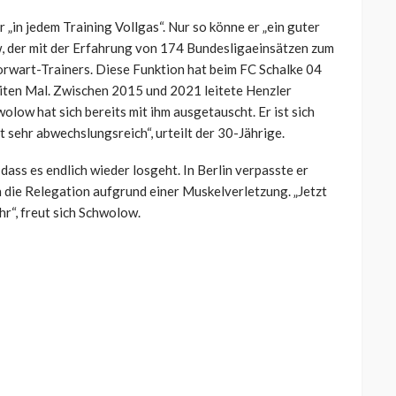
r „in jedem Training Vollgas“. Nur so könne er „ein guter
w, der mit der Erfahrung von 174 Bundesligaeinsätzen zum
Torwart-Trainers. Diese Funktion hat beim FC Schalke 04
iten Mal. Zwischen 2015 und 2021 leitete Henzler
olow hat sich bereits mit ihm ausgetauscht. Er ist sich
st sehr abwechslungsreich“, urteilt der 30-Jährige.
 dass es endlich wieder losgeht. In Berlin verpasste er
h die Relegation aufgrund einer Muskelverletzung. „Jetzt
hr“, freut sich Schwolow.