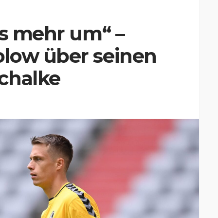
ts mehr um“ –
low über seinen
chalke