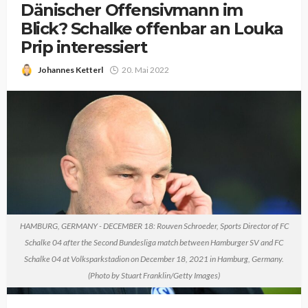
Dänischer Offensivmann im
Blick? Schalke offenbar an Louka
Prip interessiert
Johannes Ketterl
20. Mai 2022
HAMBURG, GERMANY - DECEMBER 18: Rouven Schroeder, Sports Director of FC
Schalke 04 after the Second Bundesliga match between Hamburger SV and FC
Schalke 04 at Volksparkstadion on December 18, 2021 in Hamburg, Germany.
(Photo by Stuart Franklin/Getty Images)