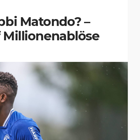
bbi Matondo? –
f Millionenablöse