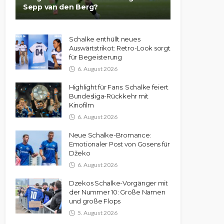
Sepp van den Berg?
Schalke enthüllt neues
Auswärtstrikot: Retro-Look sorgt
für Begeisterung
6. August 2026
Highlight für Fans: Schalke feiert
Bundesliga-Rückkehr mit
Kinofilm
6. August 2026
Neue Schalke-Bromance:
Emotionaler Post von Gosens für
Džeko
6. August 2026
Dzekos Schalke-Vorgänger mit
der Nummer 10: Große Namen
und große Flops
5. August 2026