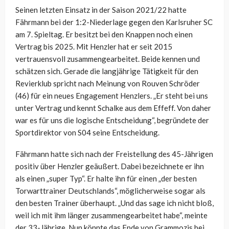
Seinen letzten Einsatz in der Saison 2021/22 hatte
Fährmann bei der 1:2-Niederlage gegen den Karlsruher SC
am 7. Spieltag. Er besitzt bei den Knappen noch einen
Vertrag bis 2025. Mit Henzler hat er seit 2015
vertrauensvoll zusammengearbeitet. Beide kennen und
schätzen sich. Gerade die langjährige Tätigkeit für den
Revierklub spricht nach Meinung von Rouven Schröder
(46) für ein neues Engagement Henzlers. „Er steht bei uns
unter Vertrag und kennt Schalke aus dem Effeff. Von daher
war es für uns die logische Entscheidung“, begründete der
Sportdirektor von S04 seine Entscheidung.
Fährmann hatte sich nach der Freistellung des 45-Jährigen
positiv über Henzler geäußert. Dabei bezeichnete er ihn
als einen „super Typ“. Er halte ihn für einen „der besten
Torwarttrainer Deutschlands“, möglicherweise sogar als
den besten Trainer überhaupt. „Und das sage ich nicht bloß,
weil ich mit ihm länger zusammengearbeitet habe“, meinte
der 33-Jährige. Nun könnte das Ende von Grammozis bei