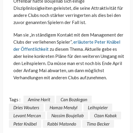
Offenbar hatte Boujellab sich einige
Disziplinlosigkeiten geleistet, die seine Attraktivität für
andere Clubs noch stärker verringerten als dies bei den
zuvor genannten Spielern der Fall ist.
Man sie „in ständigem Kontakt mit dem Management der
Clubs der verliehenen Spieler“,
erläuterte Peter Knäbel
der Öffentlichkeit
zu diesem Thema. Aktuelle gebe es
aber keine konkreten Pläne für den weiteren Umgang mit
den Leihspielern. Da müsse man erst noch bis Ende April
oder Anfang Mai abwarten, um dann möglichst
Verhandlungen mit anderen Clubs aufzunehmen.
Tags :
Amine Harit
Can Bozdogan
Dries Wouters
Hamza Mendyl
Leihspieler
Levant Mercan
Nassim Boujellab
Ozan Kabak
Peter Knäbel
Rabbi Matondo
Timo Becker