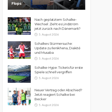
Flops
Nach geplatztem Schalke-
Wechsel: Zieht es Lindström
jetzt zurück nach Dänemark?
5. August 2026
Schalkes Stürmersuche:
Update zu Ilenikhena, Diakité
und Musaba
5. August 2026
Schalke-Hype: Tickets für erste
Spiele schnell vergriffen
5. August 2026
Neuer Vertrag oder Abschied?
Jetzt reagiert Schalke bei
Becker
5. August 2026