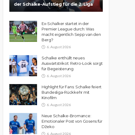
der Schalke-Aufstieg für die 2. Liga
Ex-Schalker startet in der
Premier League durch: Was
macht eigentlich Sepp van den
Berg?
6. August 2026
Schalke enthüllt neues
Auswärtstrikot: Retro-Look sorgt
für Begeisterung
6. August 2026
Highlight für Fans: Schalke feiert
Bundesliga-Rückkehr mit
Kinofilm
6. August 2026
Neue Schalke-Bromance:
Emotionaler Post von Gosens für
Džeko
6. August 2026