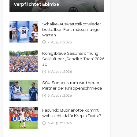
verpflichtet Ebimbe
Schalke-Auswärtstrikot wieder
bestellbar: Fans müssen lange
warten
7. August 2026
Königsblaue Saisoneröffnung:
So läuft der „Schalke-Tach“ 2026
ab
6. August 2026
S04: Sonnenstrom wird neuer
Partner der Knappenschmiede
6. August 2026
Facundo Buonanotte kommt
wohl nicht, dafür Krepin Diatta?
6. August 2026