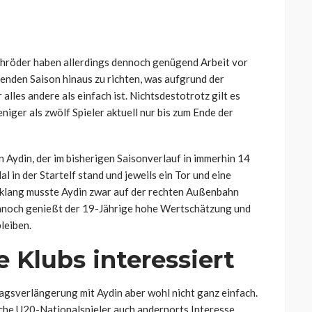
hröder haben allerdings dennoch genügend Arbeit vor
ufenden Saison hinaus zu richten, was aufgrund der
les andere als einfach ist. Nichtsdestotrotz gilt es
iger als zwölf Spieler aktuell nur bis zum Ende der
Aydin, der im bisherigen Saisonverlauf in immerhin 14
l in der Startelf stand und jeweils ein Tor und eine
sklang musste Aydin zwar auf der rechten Außenbahn
dennoch genießt der 19-Jährige hohe Wertschätzung und
leiben.
 Klubs interessiert
agsverlängerung mit Aydin aber wohl nicht ganz einfach.
sche U20-Nationalspieler auch andernorts Interesse