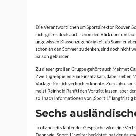
Die Verantwortlichen um Sportdirektor Rouven Sc
sich, gilt es doch auch schon den Blick über die la
ungewissen Klassenzugehörigkeit ab Sommer aber al
schon an den Sommer zu denken, sind doch nicht wen
Saison gebunden.
Zu dieser großen Gruppe gehört auch Mehmet Can 
Zweitliga-Spielen zum Einsatz kam, dabei sieben Ma
Vorlage für sich verbuchen konnte. Zum Jahresau
meist Reinhold Ranftl den Vortritt lassen, aber 
soll nach Informationen von „Sport 1“ langfristig b
Sechs ausländische
Trotz bereits laufender Gespräche wird eine Vertr
Denn wie „Sport 1“ weiter berichtet, hat der deut