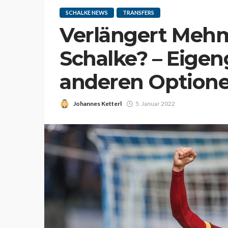
SCHALKE NEWS
TRANSFERS
Verlängert Mehm
Schalke? – Eige
anderen Option
Johannes Ketterl
5. Januar 2022