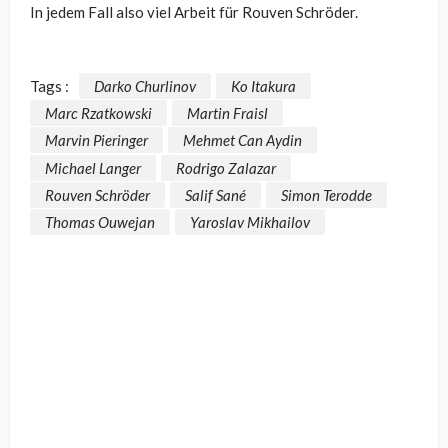
In jedem Fall also viel Arbeit für Rouven Schröder.
Tags :
Darko Churlinov
Ko Itakura
Marc Rzatkowski
Martin Fraisl
Marvin Pieringer
Mehmet Can Aydin
Michael Langer
Rodrigo Zalazar
Rouven Schröder
Salif Sané
Simon Terodde
Thomas Ouwejan
Yaroslav Mikhailov