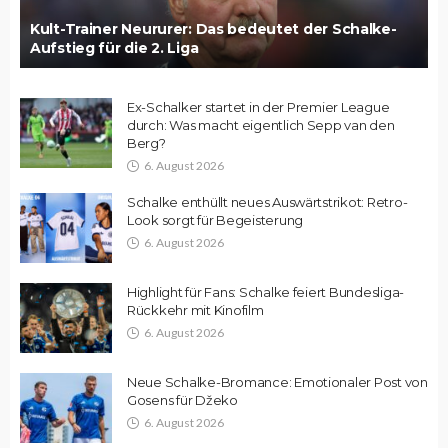
Kult-Trainer Neururer: Das bedeutet der Schalke-
Aufstieg für die 2. Liga
Ex-Schalker startet in der Premier League
durch: Was macht eigentlich Sepp van den
Berg?
6. August 2026
Schalke enthüllt neues Auswärtstrikot: Retro-
Look sorgt für Begeisterung
6. August 2026
Highlight für Fans: Schalke feiert Bundesliga-
Rückkehr mit Kinofilm
6. August 2026
Neue Schalke-Bromance: Emotionaler Post von
Gosens für Džeko
6. August 2026