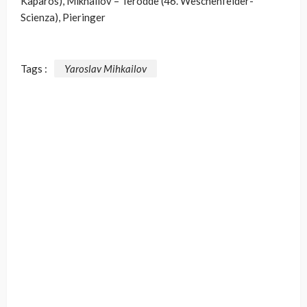
Kaparos), Mikhailov – Terodde (46. Weschenfelder-
Scienza), Pieringer
Tags :
Yaroslav Mihkailov