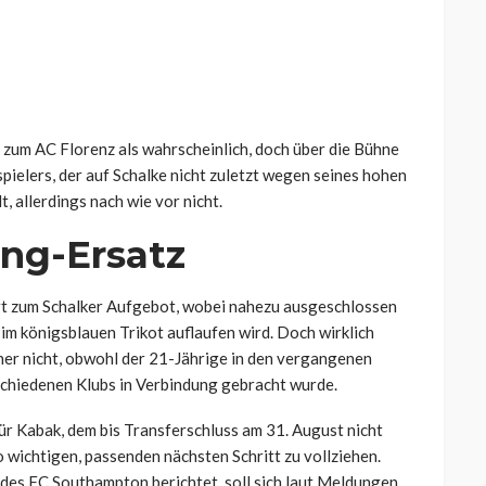
 zum AC Florenz als wahrscheinlich, doch über die Bühne
ielers, der auf Schalke nicht zuletzt wegen seines hohen
, allerdings nach wie vor nicht.
ng-Ersatz
t zum Schalker Aufgebot, wobei nahezu ausgeschlossen
l im königsblauen Trikot auflaufen wird. Doch wirklich
her nicht, obwohl der 21-Jährige in den vergangenen
chiedenen Klubs in Verbindung gebracht wurde.
ür Kabak, dem bis Transferschluss am 31. August nicht
 so wichtigen, passenden nächsten Schritt zu vollziehen.
des FC Southampton berichtet, soll sich laut Meldungen