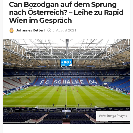
Can Bozodgan auf dem Sprung
nach Österreich? – Leihe zu Rapid
Wien im Gespräch
Johannes Ketterl
5. August 2021
Foto: imago images