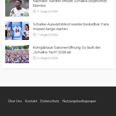
Nächster Transfer offiziell: Schalke verpflichtet
Ebimbe
7. August 2026
Schalke-Auswärtstrikot wieder bestellbar: Fans
müssen lange warten
7. August 2026
Königsblaue Saisoneröffnung: So läuft der
„Schalke-Tach“ 2026 ab
6. August 2026
Über Uns
Kontakt
Datenschutz
Nutzungsbedingungen
Impressum