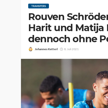
TRANSFERS
Rouven Schröder
Harit und Matija
dennoch ohne Pe
Johannes Ketterl
8. Juli 2021