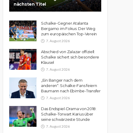
nächsten Titel
Schalke-Gegner Atalanta
Bergamo im Fokus: Der Weg
zum europäischen Top-Verein
7. August 2026
Abschied von Zalazar offiziell:
Schalke sichert sich besondere
Klausel
7. August 2026
„Ein Banger nach dem
anderen“: Schalke-Fans feiern
Baumann nach Ebimbe-Transfer
7. August 2026
Das Endspiel-Drama von 2018:
Schalke-Torwart Karius über
seine schwärzeste Stunde
7. August 2026